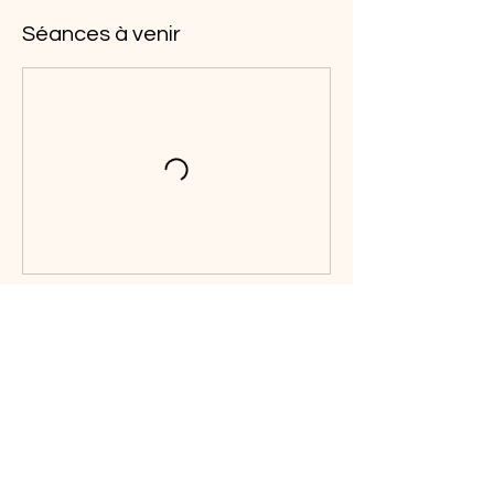
Séances à venir
Réserver
Coordonnées
6 Place Jacques Brel, Saint-Brice-