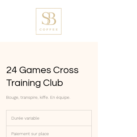
24 Games Cross
Training Club
Bouge, transpire, kiffe. En équipe.
Durée variable
D
u
Paiement
r
sur
Paiement sur place
place
é