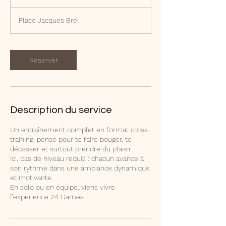
e
v
Place Jacques Brel
a
r
i
a
Réserver
b
l
e
Description du service
Un entraînement complet en format cross
training, pensé pour te faire bouger, te
dépasser et surtout prendre du plaisir.
Ici, pas de niveau requis : chacun avance à
son rythme dans une ambiance dynamique
et motivante.
En solo ou en équipe, viens vivre
l’expérience 24 Games.